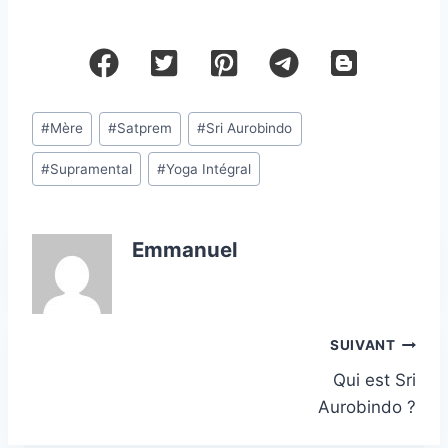
Étiquettes
#
Mère
#
Satprem
#
Sri Aurobindo
de
#
Supramental
#
Yoga Intégral
la
publication :
Emmanuel
Navigation
SUIVANT
de
Qui est Sri
l’article
Aurobindo ?