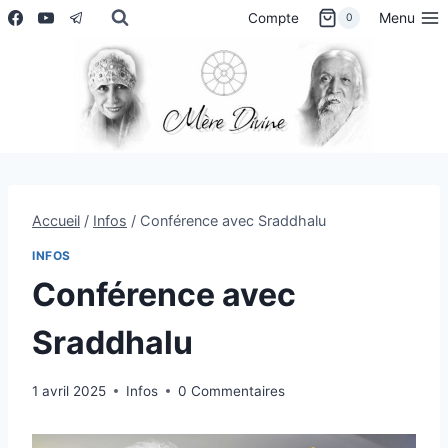
Aller
Menu
Compte
0
au
contenu
Accueil
/
Infos
/
Conférence avec Sraddhalu
INFOS
Conférence avec
Sraddhalu
1 avril 2025
Infos
0 Commentaires