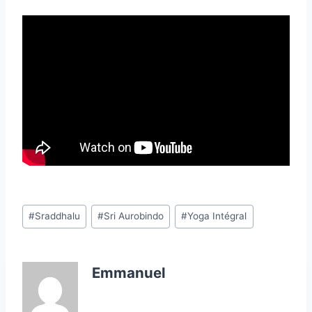
Étiquettes
#
Sraddhalu
#
Sri Aurobindo
#
Yoga Intégral
de
la
publication :
Emmanuel