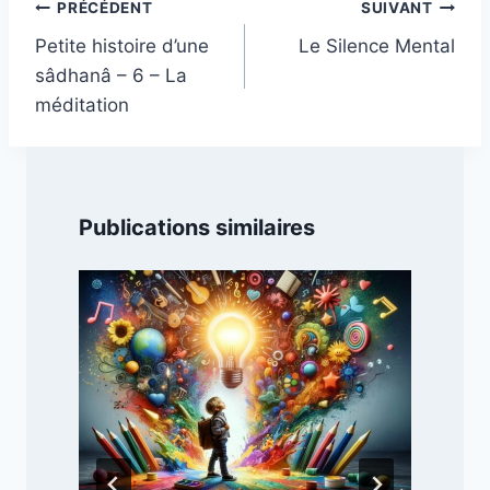
Navigation
PRÉCÉDENT
SUIVANT
de
Petite histoire d’une
Le Silence Mental
l’article
sâdhanâ – 6 – La
méditation
Publications similaires