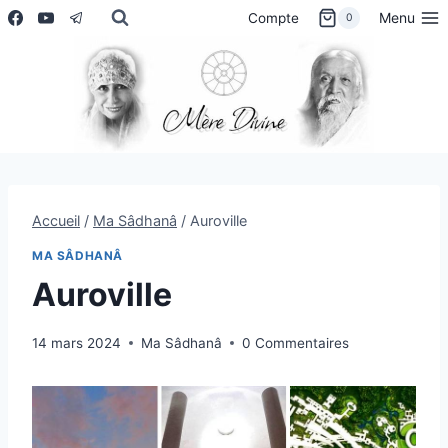
Aller
Menu
Compte
0
au
contenu
Accueil
/
Ma Sâdhanâ
/
Auroville
MA SÂDHANÂ
Auroville
14 mars 2024
Ma Sâdhanâ
0 Commentaires