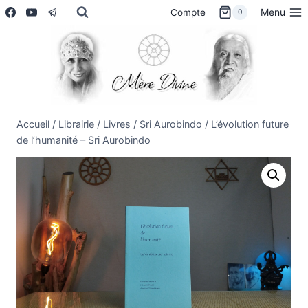
Aller
Menu
Compte
0
au
contenu
Accueil
/
Librairie
/
Livres
/
Sri Aurobindo
/
L’évolution future
de l’humanité – Sri Aurobindo