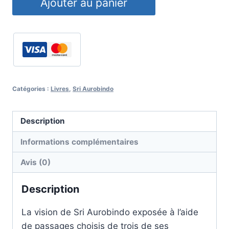
Ajouter au panier
de
L'évolution
future
de
l'humanité
-
Catégories :
Livres
,
Sri Aurobindo
Sri
Aurobindo
Description
Informations complémentaires
Avis (0)
Description
La vision de Sri Aurobindo exposée à l’aide
de passages choisis de trois de ses