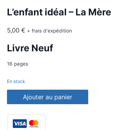
L’enfant idéal – La Mère
5,00
€
+ frais d'expédition
Livre Neuf
16 pages
En stock
quantité
Ajouter au panier
de
L'enfant
idéal
-