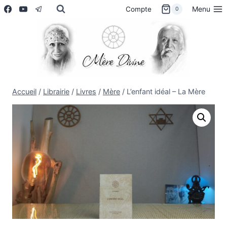
Aller
Menu
Compte
0
au
contenu
Accueil
/
Librairie
/
Livres
/
Mère
/
L’enfant idéal – La Mère