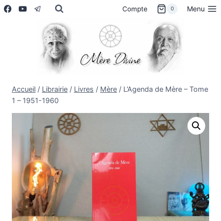
Aller
Menu
Compte
0
au
contenu
Accueil
/
Librairie
/
Livres
/
Mère
/
L’Agenda de Mère – Tome
1 – 1951-1960