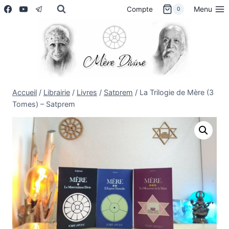
Aller
Menu
Compte
0
au
contenu
Accueil
/
Librairie
/
Livres
/
Satprem
/
La Trilogie de Mère (3
Tomes) – Satprem