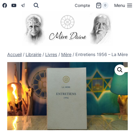
Aller
Menu
Compte
0
au
contenu
Accueil
/
Librairie
/
Livres
/
Mère
/
Entretiens 1956 – La Mère