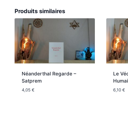
Produits similaires
Néanderthal Regarde –
Le Véd
Satprem
Humai
4,05
€
6,10
€