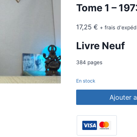
Tome 1 – 19
17,25
€
+ frais d'expéd
Livre Neuf
384 pages
En stock
quantité
Ajouter a
de
Carnets
d'une
Apocalypse
-