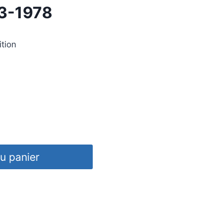
73-1978
ition
u panier