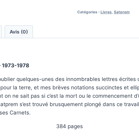
Satprem
Catégories :
Livres
,
Satprem
-
Tome
1
Avis (0)
-
1973-
1978
– 1973-1978
ublier quelques-unes des innombrables lettres écrites 
it pour la terre, et mes brèves notations succinctes et ell
 on ne sait pas si c’est la mort ou le commencement d’u
prem s’est trouvé brusquement plongé dans ce travail dif
ses Carnets.
384 pages