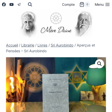
Aller
Menu
Compte
0
au
contenu
Accueil
/
Librairie
/
Livres
/
Sri Aurobindo
/
Aperçus et
Pensées – Sri Aurobindo